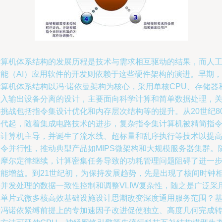
计算机体系结构的发展历程是技术与需求相互驱动的结果，而人
智能（AI）应用软件的开发则依赖于这些硬件架构的演进。早期，
计算机体系结构以冯·诺依曼架构为核心，采用单核CPU、存储器
输入输出设备分离的设计，主要面向科学计算和简单数据处理，
键挑战包括指令集设计优化和内存层次结构等的提升。从20世纪8
年代起，随着集成电路技术的进步，复杂指令集计算机被精简指
集计算机主导，并诞生了流水线、超标量和乱序执行等技术以提
指令并行性，推动典型产品如MIPS微架构和大规模服务器集群。
着摩尔定律继续，计算密集任务导致的功耗管理问题阻碍了进一
性能增益。到21世纪初，为保持发展趋势，先是出现了核间时钟
干并发处理的数据一致性控制和调整VLIW复杂性，随之是广泛采
的单片式微多核高效基础设施设计思潮改变深度通用服务范围？
于冯诺依紧缚前提上的专加速因子改进促使独立、高度几何完成